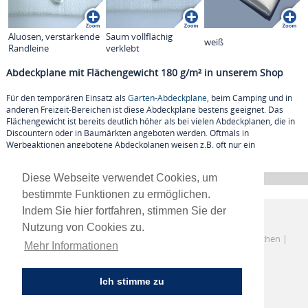
Aluösen, verstärkende
Saum vollflächig
weiß
Randleine
verklebt
Abdeckplane mit Flächengewicht 180 g/m² in unserem Shop
Für den temporären Einsatz als
Garten-Abdeckplane
, beim Camping und in
anderen Freizeit-Bereichen ist diese Abdeckplane bestens geeignet. Das
Flächengewicht ist bereits deutlich höher als bei vielen Abdeckplanen, die in
Discountern oder in Baumärkten angeboten werden. Oftmals in
Werbeaktionen angebotene Abdeckplanen weisen z.B. oft nur ein
Flächengewicht von 80-100 g/m² auf.
Diese Webseite verwendet Cookies, um
bestimmte Funktionen zu ermöglichen.
Indem Sie hier fortfahren, stimmen Sie der
Nutzung von Cookies zu.
Versand von Abdeckplane 180 nach Berlin | Hamburg | München |
Mehr Informationen
Köln | Frankfurt | Dortmund | Stuttgart | Essen | Düsseldorf
Ich stimme zu