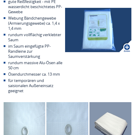
gute Reißfestigkeit - mit PE
wasserdicht beschichtetes PP-
Gewebe
Webung Bändchengewebe
(Armierungsgewebe) ca. 1,4 x
1,4 mm
rundum vollflächig verklebter
Saum
im Saum eingefügte PP-
Randleine zur
Saumverstärkung
rundum massive Alu-Ösen alle
50 cm
Ösendurchmesser ca. 13 mm
für temporären und
saisionalen Außeneinsatz
geeignet