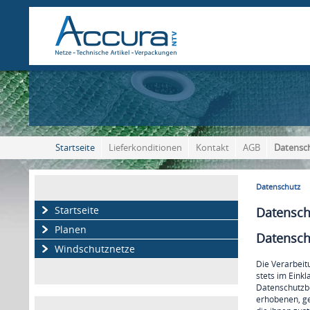
Startseite
Lieferkonditionen
Kontakt
AGB
Datensc
Datenschutz
Startseite
Datensch
Planen
Datensch
Windschutznetze
Die Verarbeit
stets im Eink
Datenschutzbe
erhobenen, ge