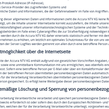
et-Protokoll-Adresse (IP-Adresse),
et-Service-Provider des zugreifenden Systems und
hnliche Daten und Informationen, die der Gefahrenabwehr im Falle von Angriffen
ng dieser allgemeinen Daten und Informationen zieht die Accura NTV KG keine R
igt, um die Inhalte unserer Internetseite korrekt auszuliefern, die Inhalte unser
nktionsfähigkeit unserer informationstechnologischen Systeme und der Technik 
ngsbehörden im Falle eines Cyberangriffes die zur Strafverfolgung notwendigen
 werden durch die Accura NTV KG daher einerseits statistisch und ferner mit dem
nehmen zu erhöhen, um letztlich ein optimales Schutzniveau für die von uns ve
n der Server-Logfiles werden getrennt von allen durch eine betroffene Pers
tmöglichkeit über die Internetseite
eite der Accura NTV KG enthält aufgrund von gesetzlichen Vorschriften Angaben,
owie eine unmittelbare Kommunikation mit uns ermöglichen, was ebenfalls eine
sst. Sofern eine betroffene Person per E-Mail oder über ein Kontaktformular de
n der betroffenen Person übermittelten personenbezogenen Daten automatisch ges
 für die Verarbeitung Verantwortlichen übermittelten personenbezogenen Date
erson gespeichert. Es erfolgt keine Weitergabe dieser personenbezogenen Daten
nemäßige Löschung und Sperrung von personenbezo
erarbeitung Verantwortliche verarbeitet und speichert personenbezogene Daten d
wecks erforderlich ist oder sofern dies durch den Europäischen Richtlinien- u
ften, welchen der für die Verarbeitung Verantwortliche unterliegt, vorgesehen wu