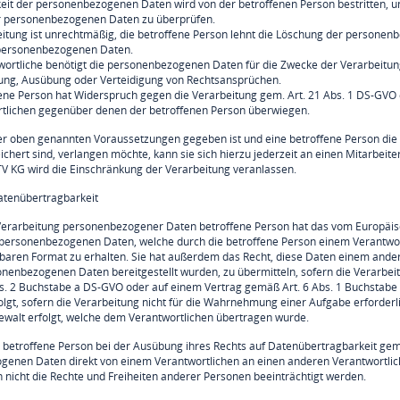
gkeit der personenbezogenen Daten wird von der betroffenen Person bestritten, u
er personenbezogenen Daten zu überprüfen.
eitung ist unrechtmäßig, die betroffene Person lehnt die Löschung der personen
personenbezogenen Daten.
wortliche benötigt die personenbezogenen Daten für die Zwecke der Verarbeitung 
ng, Ausübung oder Verteidigung von Rechtsansprüchen.
fene Person hat Widerspruch gegen die Verarbeitung gem. Art. 21 Abs. 1 DS-GVO e
tlichen gegenüber denen der betroffenen Person überwiegen.
er oben genannten Voraussetzungen gegeben ist und eine betroffene Person die
chert sind, verlangen möchte, kann sie sich hierzu jederzeit an einen Mitarbeite
V KG wird die Einschränkung der Verarbeitung veranlassen.
Datenübertragbarkeit
Verarbeitung personenbezogener Daten betroffene Person hat das vom Europäisc
personenbezogenen Daten, welche durch die betroffene Person einem Verantwortl
aren Format zu erhalten. Sie hat außerdem das Recht, diese Daten einem ande
nenbezogenen Daten bereitgestellt wurden, zu übermitteln, sofern die Verarbei
bs. 2 Buchstabe a DS-GVO oder auf einem Vertrag gemäß Art. 6 Abs. 1 Buchstabe 
lgt, sofern die Verarbeitung nicht für die Wahrnehmung einer Aufgabe erforderlic
Gewalt erfolgt, welche dem Verantwortlichen übertragen wurde.
e betroffene Person bei der Ausübung ihres Rechts auf Datenübertragbarkeit gem
enen Daten direkt von einem Verantwortlichen an einen anderen Verantwortlich
n nicht die Rechte und Freiheiten anderer Personen beeinträchtigt werden.