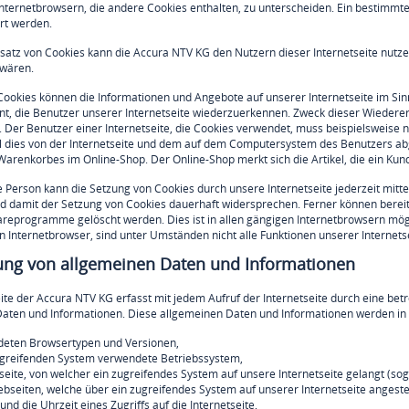
nternetbrowsern, die andere Cookies enthalten, zu unterscheiden. Ein bestimmte
ert werden.
satz von Cookies kann die Accura NTV KG den Nutzern dieser Internetseite nutzer
 wären.
 Cookies können die Informationen und Angebote auf unserer Internetseite im Si
nt, die Benutzer unserer Internetseite wiederzuerkennen. Zweck dieser Wiederer
n. Der Benutzer einer Internetseite, die Cookies verwendet, muss beispielsweise 
l dies von der Internetseite und dem auf dem Computersystem des Benutzers abg
Warenkorbes im Online-Shop. Der Online-Shop merkt sich die Artikel, die ein Kund
e Person kann die Setzung von Cookies durch unsere Internetseite jederzeit mitt
d damit der Setzung von Cookies dauerhaft widersprechen. Ferner können bereit
reprogramme gelöscht werden. Dies ist in allen gängigen Internetbrowsern mögli
 Internetbrowser, sind unter Umständen nicht alle Funktionen unserer Internetse
sung von allgemeinen Daten und Informationen
eite der Accura NTV KG erfasst mit jedem Aufruf der Internetseite durch eine bet
aten und Informationen. Diese allgemeinen Daten und Informationen werden in d
deten Browsertypen und Versionen,
ugreifenden System verwendete Betriebssystem,
tseite, von welcher ein zugreifendes System auf unsere Internetseite gelangt (so
ebseiten, welche über ein zugreifendes System auf unserer Internetseite angest
nd die Uhrzeit eines Zugriffs auf die Internetseite,