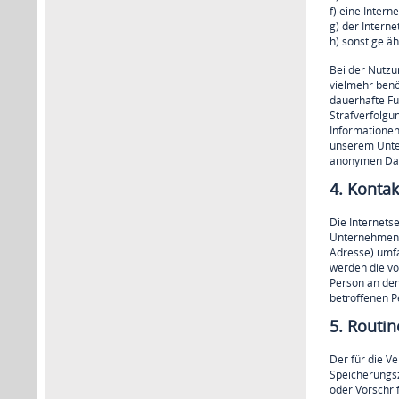
f) eine Intern
g) der Intern
h) sonstige ä
Bei der Nutzu
vielmehr benöt
dauerhafte Fu
Strafverfolgu
Informationen
unserem Unter
anonymen Date
4. Kontak
Die Internets
Unternehmen s
Adresse) umfa
werden die vo
Person an den
betroffenen P
5. Routi
Der für die V
Speicherungsz
oder Vorschri