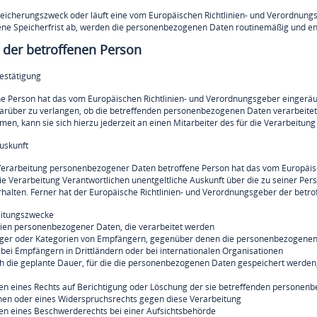
Speicherungszweck oder läuft eine vom Europäischen Richtlinien- und Verordnu
ne Speicherfrist ab, werden die personenbezogenen Daten routinemäßig und ent
 der betroffenen Person
Bestätigung
ne Person hat das vom Europäischen Richtlinien- und Verordnungsgeber eingeräu
arüber zu verlangen, ob die betreffenden personenbezogenen Daten verarbeitet
en, kann sie sich hierzu jederzeit an einen Mitarbeiter des für die Verarbeitun
Auskunft
Verarbeitung personenbezogener Daten betroffene Person hat das vom Europäisc
ie Verarbeitung Verantwortlichen unentgeltliche Auskunft über die zu seiner P
rhalten. Ferner hat der Europäische Richtlinien- und Verordnungsgeber der betr
eitungszwecke
rien personenbezogener Daten, die verarbeitet werden
ger oder Kategorien von Empfängern, gegenüber denen die personenbezogenen 
bei Empfängern in Drittländern oder bei internationalen Organisationen
ch die geplante Dauer, für die die personenbezogenen Daten gespeichert werden, ode
en eines Rechts auf Berichtigung oder Löschung der sie betreffenden personen
hen oder eines Widerspruchsrechts gegen diese Verarbeitung
en eines Beschwerderechts bei einer Aufsichtsbehörde