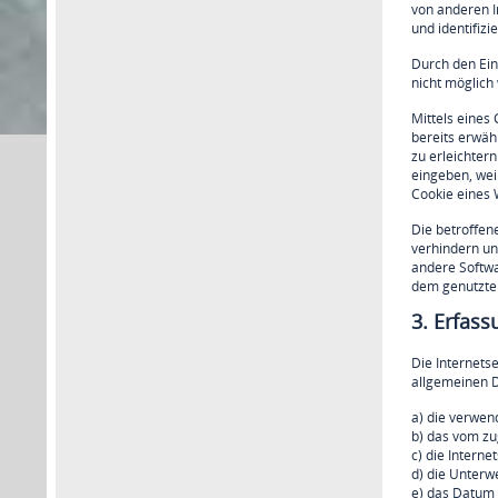
von anderen I
und identifizi
Durch den Ein
nicht möglich
Mittels eines
bereits erwäh
zu erleichter
eingeben, wei
Cookie eines 
Die betroffen
verhindern un
andere Softwa
dem genutzten
3. Erfas
Die Internets
allgemeinen D
a) die verwen
b) das vom z
c) die Interne
d) die Unterw
e) das Datum u