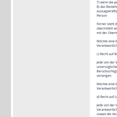
7) wenn die p
8) das Besteh
aussagekräfti
Person
Ferner steht 
übermittelt w
mit der Überm
Möchte eine b
Verantwortli
c) Recht auf B
Jede von der 
unverzügliche
Berücksichtig
verlangen.
Möchte eine b
Verantwortli
d) Recht auf 
Jede von der 
Verantwortlic
soweit die Ver