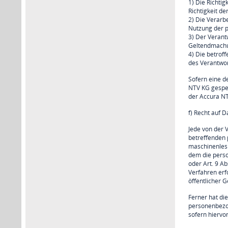
1) Die Richti
Richtigkeit d
2) Die Verarb
Nutzung der 
3) Der Verant
Geltendmachu
4) Die betrof
des Verantwor
Sofern eine d
NTV KG gespei
der Accura NT
f) Recht auf 
Jede von der 
betreffenden 
maschinenlesb
dem die perso
oder Art. 9 A
Verfahren erfo
öffentlicher 
Ferner hat di
personenbezog
sofern hiervo