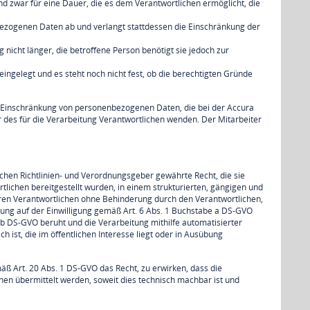
nd zwar für eine Dauer, die es dem Verantwortlichen ermöglicht, die
bezogenen Daten ab und verlangt stattdessen die Einschränkung der
nicht länger, die betroffene Person benötigt sie jedoch zur
ingelegt und es steht noch nicht fest, ob die berechtigten Gründe
 Einschränkung von personenbezogenen Daten, die bei der Accura
r des für die Verarbeitung Verantwortlichen wenden. Der Mitarbeiter
hen Richtlinien- und Verordnungsgeber gewährte Recht, die sie
ichen bereitgestellt wurden, in einem strukturierten, gängigen und
ren Verantwortlichen ohne Behinderung durch den Verantwortlichen,
tung auf der Einwilligung gemäß Art. 6 Abs. 1 Buchstabe a DS-GVO
b DS-GVO beruht und die Verarbeitung mithilfe automatisierter
h ist, die im öffentlichen Interesse liegt oder in Ausübung
äß Art. 20 Abs. 1 DS-GVO das Recht, zu erwirken, dass die
en übermittelt werden, soweit dies technisch machbar ist und