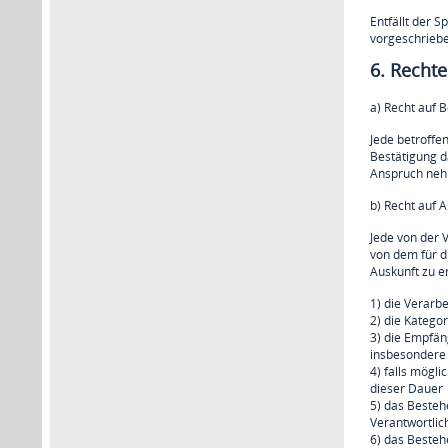
Entfällt der 
vorgeschriebe
6. Rechte
a) Recht auf 
Jede betroffe
Bestätigung d
Anspruch nehm
b) Recht auf 
Jede von der 
von dem für d
Auskunft zu e
1) die Verarb
2) die Katego
3) die Empfän
insbesondere 
4) falls mögli
dieser Dauer
5) das Besteh
Verantwortlic
6) das Besteh