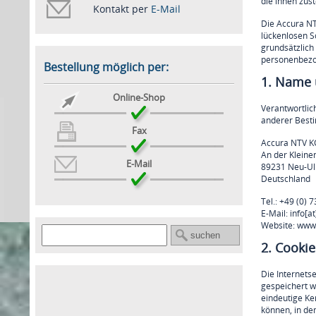
die ihnen zus
Kontakt per
E-Mail
Die Accura NT
lückenlosen S
grundsätzlich
personenbezog
Bestellung möglich per:
1. Name u
Online-Shop
Verantwortlic
anderer Besti
Fax
Accura NTV K
An der Kleine
E-Mail
89231 Neu-U
Deutschland
Tel.: +49 (0) 7
E-Mail: info[a
Website: www
2. Cookie
Die Internets
gespeichert w
eindeutige Ke
können, in de