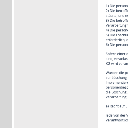
1) Die person
2) Die betrof
stützte, und e
3) Die betrof
Verarbeitung 
4) Die perso
5) Die Löschu
erforderlich, 
6) Die person
Sofern einer 
sind, veranla
KG wird vera
Wurden die pe
zur Löschung 
Implementieru
personenbezog
die Löschung 
Verarbeitung n
e) Recht auf 
Jede von der 
Verantwortlic