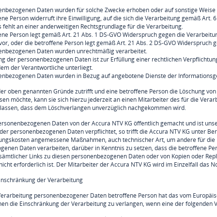
enbezogenen Daten wurden für solche Zwecke erhoben oder auf sonstige Weise ve
fene Person widerruft ihre Einwilligung, auf die sich die Verarbeitung gemäß Art
s fehlt an einer anderweitigen Rechtsgrundlage für die Verarbeitung.
fene Person legt gemäß Art. 21 Abs. 1 DS-GVO Widerspruch gegen die Verarbeitung
vor, oder die betroffene Person legt gemäß Art. 21 Abs. 2 DS-GVO Widerspruch g
nenbezogenen Daten wurden unrechtmäßig verarbeitet.
ng der personenbezogenen Daten ist zur Erfüllung einer rechtlichen Verpflicht
dem der Verantwortliche unterliegt.
enbezogenen Daten wurden in Bezug auf angebotene Dienste der Informationsge
der oben genannten Gründe zutrifft und eine betroffene Person die Löschung vo
ssen möchte, kann sie sich hierzu jederzeit an einen Mitarbeiter des für die Ver
nlassen, dass dem Löschverlangen unverzüglich nachgekommen wird.
rsonenbezogenen Daten von der Accura NTV KG öffentlich gemacht und ist unse
der personenbezogenen Daten verpflichtet, so trifft die Accura NTV KG unter Be
ngskosten angemessene Maßnahmen, auch technischer Art, um andere für die Da
enen Daten verarbeiten, darüber in Kenntnis zu setzen, dass die betroffene Pe
sämtlicher Links zu diesen personenbezogenen Daten oder von Kopien oder Repl
icht erforderlich ist. Der Mitarbeiter der Accura NTV KG wird im Einzelfall das 
Einschränkung der Verarbeitung
Verarbeitung personenbezogener Daten betroffene Person hat das vom Europäis
hen die Einschränkung der Verarbeitung zu verlangen, wenn eine der folgenden 