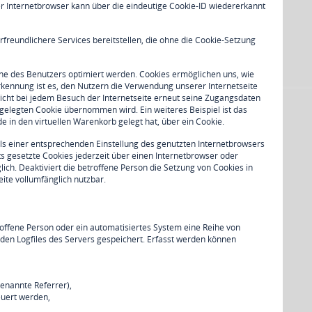
r Internetbrowser kann über die eindeutige Cookie-ID wiedererkannt
freundlichere Services bereitstellen, die ohne die Cookie-Setzung
nne des Benutzers optimiert werden. Cookies ermöglichen uns, wie
kennung ist es, den Nutzern die Verwendung unserer Internetseite
nicht bei jedem Besuch der Internetseite erneut seine Zugangsdaten
elegten Cookie übernommen wird. Ein weiteres Beispiel ist das
e in den virtuellen Warenkorb gelegt hat, über ein Cookie.
els einer entsprechenden Einstellung des genutzten Internetbrowsers
s gesetzte Cookies jederzeit über einen Internetbrowser oder
ch. Deaktiviert die betroffene Person die Setzung von Cookies in
ite vollumfänglich nutzbar.
roffene Person oder ein automatisiertes System eine Reihe von
en Logfiles des Servers gespeichert. Erfasst werden können
genannte Referrer),
euert werden,