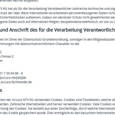
tehenden Rechte aufgeklärt.
V KG hat als für die Verarbeitung Verantwortlicher zahlreiche technische und 
chutz der über diese Internetseite verarbeiteten personenbezogenen Daten sic
 Sicherheitslücken aufweisen, sodass ein absoluter Schutz nicht gewährleistet we
ene Daten auch auf alternativen Wegen, beispielsweise telefonisch, an uns zu ü
nd Anschrift des für die Verarbeitung Verantwortlic
her im Sinne der Datenschutz-Grundverordnung, sonstiger in den Mitgliedstaat
mmungen mit datenschutzrechtlichem Charakter ist die:
G
n Donau 2
lm
31 7 39 94 96 - 0
t]accura-ntv[dot]de
.accura-fachhandel.de
s
eiten der Accura NTV KG verwenden Cookies. Cookies sind Textdateien, welche 
erden. Zahlreiche Internetseiten und Server verwenden Cookies. Viele Cookies en
nnung des Cookies. Sie besteht aus einer Zeichenfolge, durch welche Internets
m das Cookie gespeichert wurde. Dies ermöglicht es den besuchten Internetseite