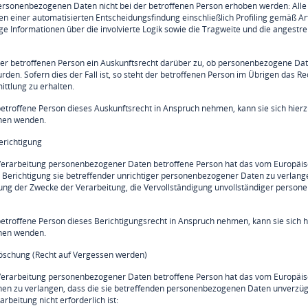
ersonenbezogenen Daten nicht bei der betroffenen Person erhoben werden: Alle
en einer automatisierten Entscheidungsfindung einschließlich Profiling gemäß Art
ge Informationen über die involvierte Logik sowie die Tragweite und die angestr
der betroffenen Person ein Auskunftsrecht darüber zu, ob personenbezogene Daten
urden. Sofern dies der Fall ist, so steht der betroffenen Person im Übrigen das
ittlung zu erhalten.
etroffene Person dieses Auskunftsrecht in Anspruch nehmen, kann sie sich hierzu
chen wenden.
erichtigung
Verarbeitung personenbezogener Daten betroffene Person hat das vom Europäisc
 Berichtigung sie betreffender unrichtiger personenbezogener Daten zu verlange
ung der Zwecke der Verarbeitung, die Vervollständigung unvollständiger persone
etroffene Person dieses Berichtigungsrecht in Anspruch nehmen, kann sie sich hi
chen wenden.
Löschung (Recht auf Vergessen werden)
Verarbeitung personenbezogener Daten betroffene Person hat das vom Europäis
hen zu verlangen, dass die sie betreffenden personenbezogenen Daten unverzügli
arbeitung nicht erforderlich ist: